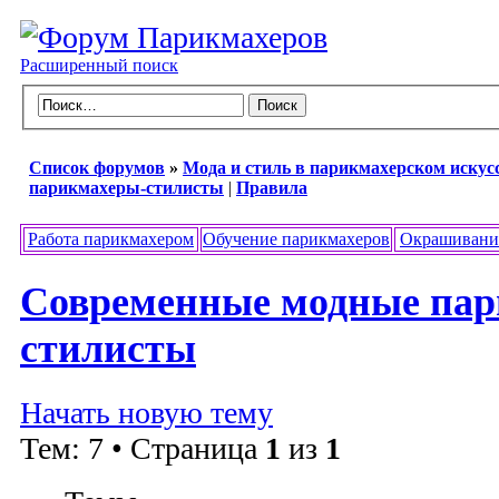
Расширенный поиск
Список форумов
»
Мода и стиль в парикмахерском искус
парикмахеры-стилисты
|
Правила
Работа парикмахером
Обучение парикмахеров
Окрашивани
Современные модные пар
стилисты
Начать новую тему
Тем: 7 • Страница
1
из
1