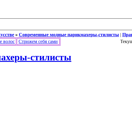
кусстве
»
Современные модные парикмахеры-стилисты
|
Пра
е волос
Стрижем себя сами
Текущ
махеры-стилисты