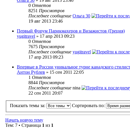
Ольга 30
» 19 авг 2013 23:46
0
Ответов
8251
Просмотров
Последнее сообщение
Ольга 30
19 авг 2013 23:46
Первый Форум Парикмахеров и Визажистов (Греция)
yugitravel
» 17 апр 2013 09:23
0
Ответов
7675
Просмотров
Последнее сообщение
yugitravel
17 апр 2013 09:23
Впервые в России уникальное турне канадского стилис
Антон Рублев
» 15 сен 2011 22:05
1
Ответов
8844
Просмотров
Последнее сообщение
nina
22 сен 2011 20:07
Показать темы за:
Сортировать по:
Начать новую тему
Тем: 7 • Страница
1
из
1