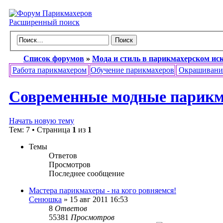
Расширенный поиск
Список форумов
»
Мода и стиль в парикмахерском ис
Работа парикмахером
Обучение парикмахеров
Окрашивани
Современные модные парик
Начать новую тему
Тем: 7 • Страница
1
из
1
Темы
Ответов
Просмотров
Последнее сообщение
Мастера парикмахеры - на кого ровняемся!
Сенюшка
» 15 авг 2011 16:53
8
Ответов
55381
Просмотров