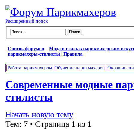
Расширенный поиск
Список форумов
»
Мода и стиль в парикмахерском искус
парикмахеры-стилисты
|
Правила
Работа парикмахером
Обучение парикмахеров
Окрашивани
Современные модные пар
стилисты
Начать новую тему
Тем: 7 • Страница
1
из
1