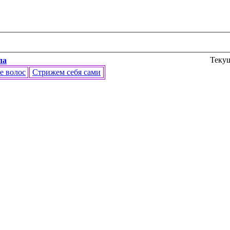
Текущ
ла
е волос
Стрижем себя сами