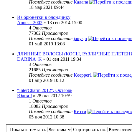
Последнее сообщение
Калапа
18 мар 2021 09:44
Из брюнетки в блондинку
Anneta_2002
» 13 сен 2014 15:00
4
Ответов
77362
Просмотров
Последнее сообщение
janysjn
01 май 2019 13:08
ДЛИННЫЕ ВОЛОСЫ (КОСЫ, РАЗЛИЧНЫЕ ПЛЕТЕН
DARINA_K
» 01 сен 2011 19:34
3
Ответов
21685
Просмотров
Последнее сообщение
Keepper1
01 апр 2019 10:12
"InterCharm 2012", Октябрь
Юлия J
» 28 окт 2012 10:59
1
Ответов
18082
Просмотров
Последнее сообщение
Китти
05 ноя 2012 10:38
Показать темы за:
Сортировать по: