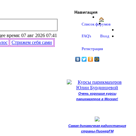
Навигация
Список форумов
ее время: 07 авг 2026 07:41
FAQ's
Вход
олос
Стрижем себя сами
Регистрация
Очень хорошие курсы
парикмахеров в Москве!
Самая динамичная радиостанция
страны-ПионерFM