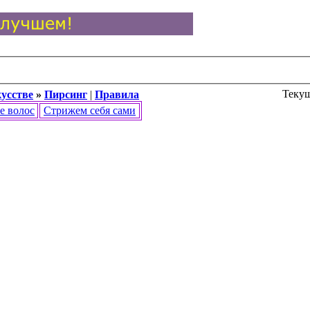
Текущ
кусстве
»
Пирсинг
|
Правила
е волос
Стрижем себя сами