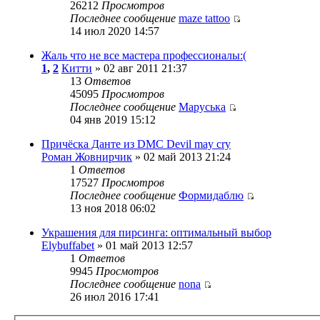
26212
Просмотров
Последнее сообщение
maze tattoo
14 июл 2020 14:57
Жаль что не все мастера профессионалы:(
1
,
2
Китти
» 02 авг 2011 21:37
13
Ответов
45095
Просмотров
Последнее сообщение
Маруська
04 янв 2019 15:12
Причёска Данте из DMC Devil may cry
Роман Жовнирчик
» 02 май 2013 21:24
1
Ответов
17527
Просмотров
Последнее сообщение
Формидаблю
13 ноя 2018 06:02
Украшения для пирсинга: оптимальный выбор
Elybuffabet
» 01 май 2013 12:57
1
Ответов
9945
Просмотров
Последнее сообщение
nona
26 июл 2016 17:41