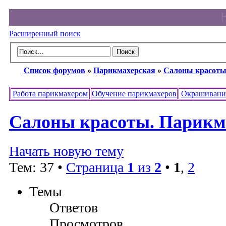
Расширенный поиск
Список форумов
»
Парикмахерская
»
Салоны красоты
Работа парикмахером
Обучение парикмахеров
Окрашивани
Салоны красоты. Парикм
Начать новую тему
Тем: 37 •
Страница
1
из
2
•
1
,
2
Темы
Ответов
Просмотров