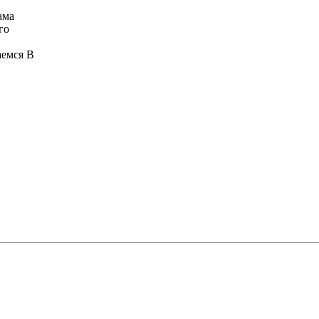
ама
го
аемся В