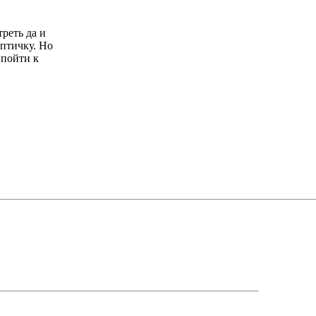
реть да и
 птичку. Но
 пойти к