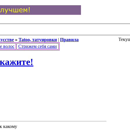
Текущ
кусстве
»
Tatoo, татуировки
|
Правила
е волос
Стрижем себя сами
скажите!
 к какому