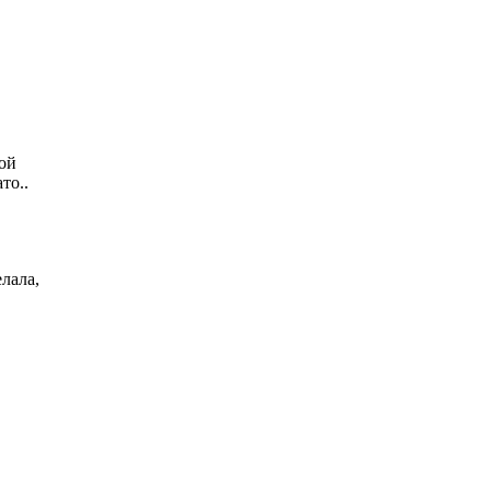
вой
то..
елала,