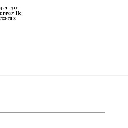
реть да и
 птичку. Но
 пойти к