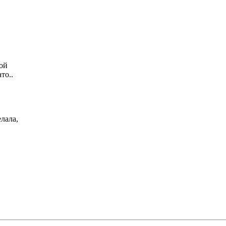
вой
то..
елала,