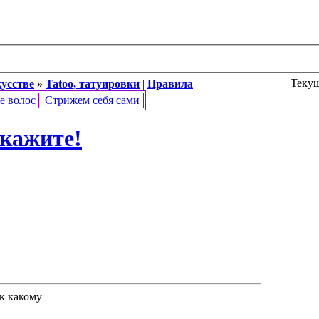
Текущ
кусстве
»
Tatoo, татуировки
|
Правила
е волос
Стрижем себя сами
скажите!
 к какому