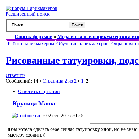
Расширенный поиск
Список форумов
»
Мода и стиль в парикмахерском ис
Работа парикмахером
Обучение парикмахеров
Окрашивани
Рисованные татуировки, под
Ответить
Сообщений: 14 •
Страница
2
из
2
•
1
,
2
Ответить с цитатой
Крупица Маша
...
» 02 сен 2016 20:26
я бы хотела сделать себе сейчас татуировку хной, но не знаю
мастеру сходить))