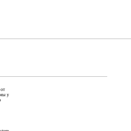
 от
имы у
о
stem,