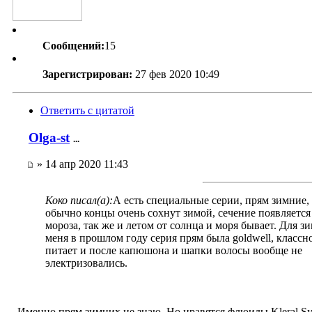
Сообщений:
15
Зарегистрирован:
27 фев 2020 10:49
Ответить с цитатой
Olga-st
...
» 14 апр 2020 11:43
Коко писал(а):
А есть специальные серии, прям зимние,
обычно концы очень сохнут зимой, сечение появляется
мороза, так же и летом от солнца и моря бывает. Для з
меня в прошлом году серия прям была goldwell, классн
питает и после капюшона и шапки волосы вообще не
электризовались.
Именно прям зимних не знаю. Но нравятся флюиды Kleral Sy