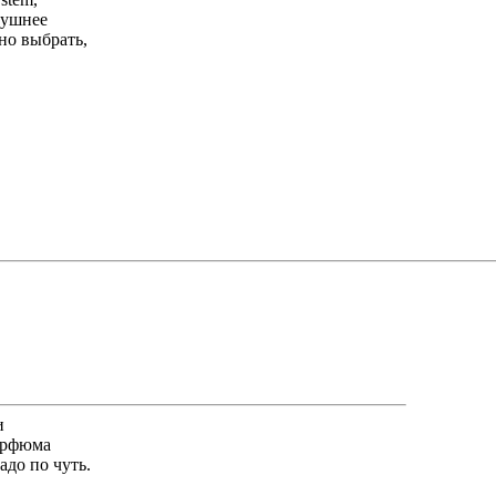
лушнее
но выбрать,
и
парфюма
адо по чуть.