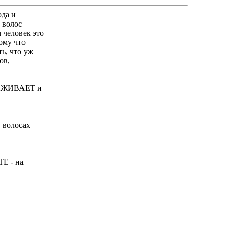
ода и
 волос
 человек это
ому что
ь, что уж
ов,
ЛАЖИВАЕТ и
в волосах
E - на