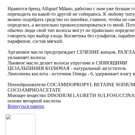
Нравится бренд Alfaparf Milano, работаю с ним уже больше г
переходить на какой-то другой не собираюсь. К любому типу
можно подобрать средство из линейки, главное, чтобы не сам
определил, а желательно проконсультироваться со мной. Пот
обычно люди свой тип волосы могут не правильно определит
говорить про выбор ухода. Косметика без сульфатов, парабен
парафинов, состав мягкий.
Аргановое масло предупреждает СЕЧЕНИЕ концов, РАЗГ
увлажняет волосы
Льняное масло делает волосы упругими и СИЯЮЩИМИ
ЦЕЗАЛЬПИНИЯ КОЛЮЧАЯ - натуральный загуститель
Линолиева кислота - источник Omega - 6, удерживает влагу 
Пенообразователи COCAMIDOPROPYL BETAINE SODIUM
COCOAMPHOACETATE
Моющее вещество DISODIUM LAURETH SULFOSUCCINAT
основе янтарной кислоты
Вернуться наверх