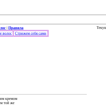
Текущ
лос
|
Правила
е волос
Стрижем себя сами
щим кремом
м той же