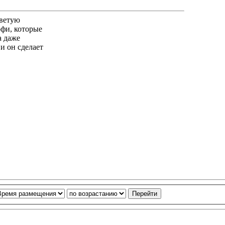
оветую
рофи, которые
а даже
и он сделает