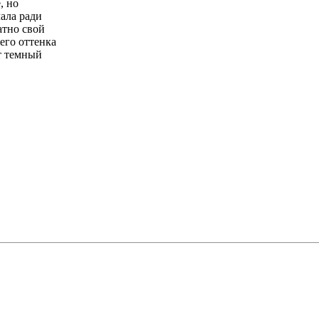
, но
лала ради
атно свой
его оттенка
ет темный