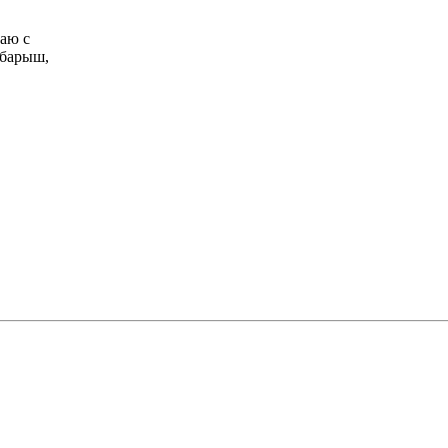
аю с
 барыш,