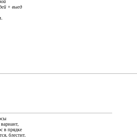
вой
дей + выед
и.
осы
 вариант,
ос в прядке
ся, блестит.