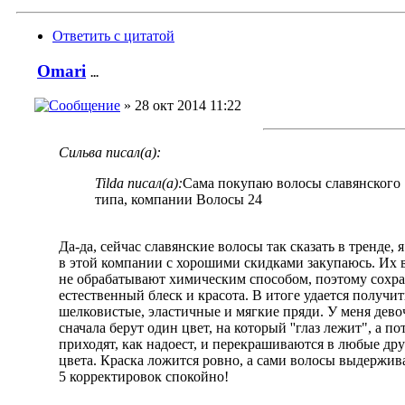
Ответить с цитатой
Omari
...
» 28 окт 2014 11:22
Сильва писал(а):
Tilda писал(а):
Сама покупаю волосы славянского
типа, компании Волосы 24
Да-да, сейчас славянские волосы так сказать в тренде, 
в этой компании с хорошими скидками закупаюсь. Их
не обрабатывают химическим способом, поэтому сохра
естественный блеск и красота. В итоге удается получит
шелковистые, эластичные и мягкие пряди. У меня дево
сначала берут один цвет, на который ''глаз лежит", а по
приходят, как надоест, и перекрашиваются в любые др
цвета. Краска ложится ровно, а сами волосы выдержив
5 корректировок спокойно!