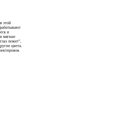
 в этой
брабатывают
еск и
 и мягкие
глаз лежит",
ругие цвета.
рректировок