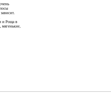
 очень
олосы
зависит.
а
н и Роща в
, мягенькие,