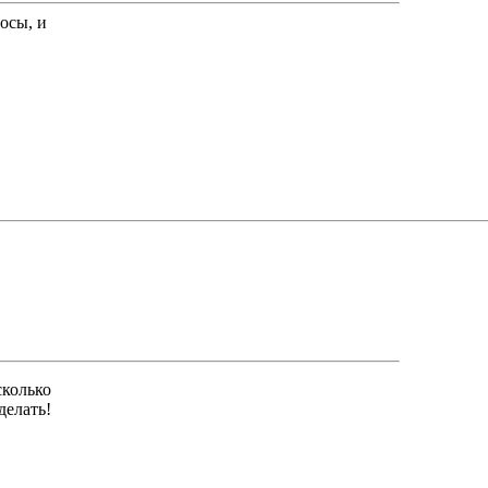
осы, и
сколько
делать!