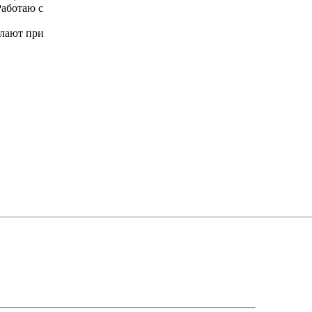
Работаю с
елают при