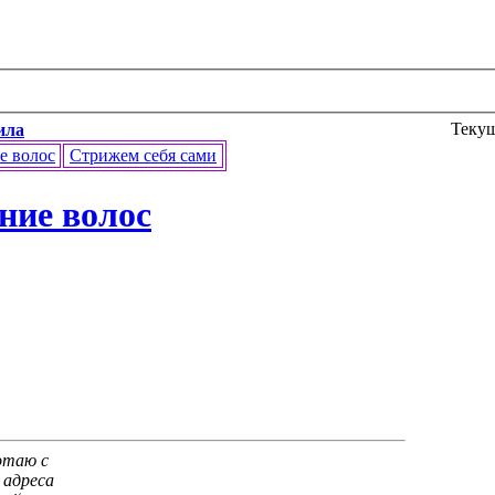
Текущ
ила
е волос
Стрижем себя сами
ние волос
отаю с
 адреса