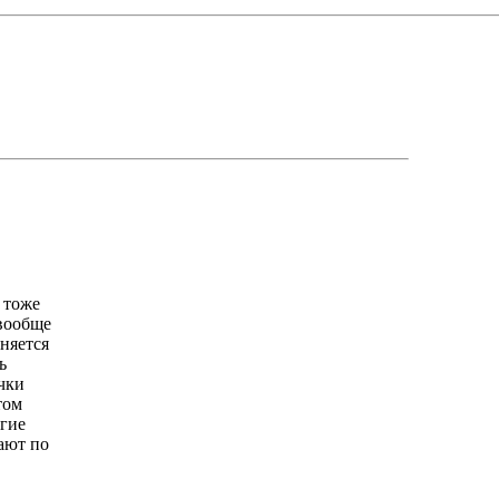
я тоже
 вообще
няется
ь
чки
том
угие
ают по