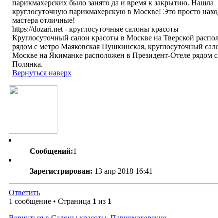
парикмахерских было занято да и время к закрытию. Нашла
круглосуточную парикмахерскую в Москве! Это просто нахо
мастера отличные!
https://dozari.net - круглосуточные салоны красоты
Круглосуточный салон красоты в Москве на Тверской распол
рядом с метро Маяковская Пушкинская, круглосуточный сал
Москве на Якиманке расположен в Президент-Отеле рядом с
Полянка.
Вернуться наверх
Сообщений:
1
Зарегистрирован:
13 апр 2018 16:41
Ответить
1 сообщение • Страница
1
из
1
Вернуться в Салоны красоты. Парикмахерские