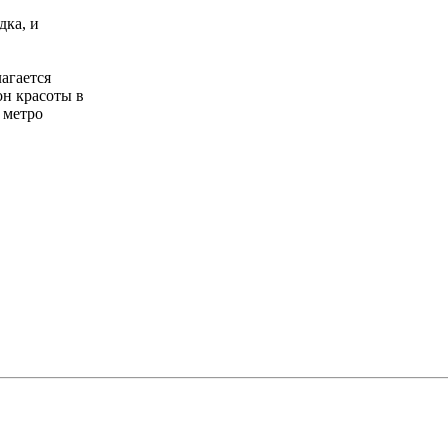
дка, и
агается
он красоты в
 метро