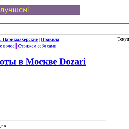
Текущ
. Парикмахерские
|
Правила
е волос
Стрижем себя сами
оты в Москве Dozari
е в