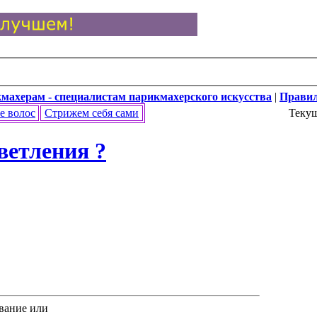
махерам - специалистам парикмахерского искусства
|
Прави
е волос
Стрижем себя сами
Текущ
ветления ?
ование или