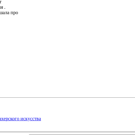
т
я .
шала про
ахерского искусства