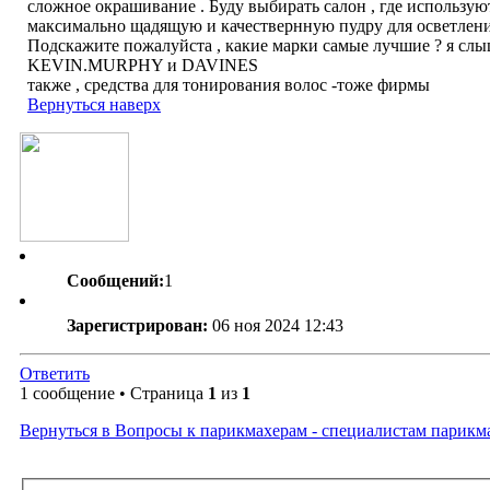
сложное окрашивание . Буду выбирать салон , где использую
максимально щадящую и качествернную пудру для осветлени
Подскажите пожалуйста , какие марки самые лучшие ? я слы
KEVIN.MURPHY и DAVINES
также , средства для тонирования волос -тоже фирмы
Вернуться наверх
Сообщений:
1
Зарегистрирован:
06 ноя 2024 12:43
Ответить
1 сообщение • Страница
1
из
1
Вернуться в Вопросы к парикмахерам - специалистам парикм