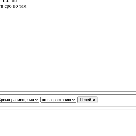
стоил ли
в сро но там
й