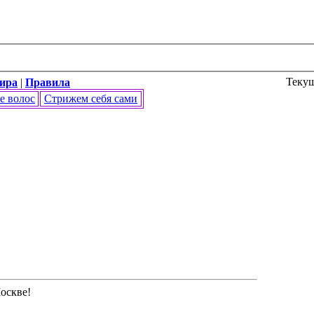
Текущ
мира
|
Правила
е волос
Стрижем себя сами
Москве!