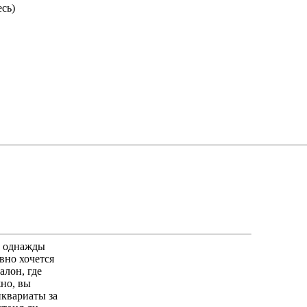
сь)
е однажды
вно хочется
алон, где
жно, вы
иквариаты за