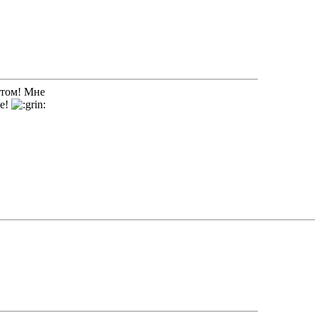
стом! Мне
ме!